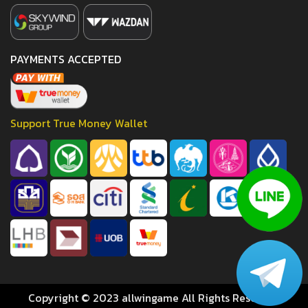
PAYMENTS ACCEPTED
Support True Money Wallet
Copyright © 2023 allwingame All Rights Reserved.