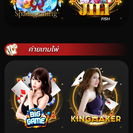
ค่ายเกมไพ่