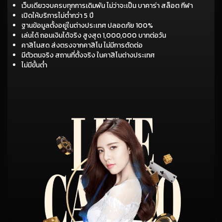
เว็บเดียวจบครบทุกการเดิมพัน ไม่ว่าจะเป็น บาคาร่า สล็อต กีฬา
เปิดให้บริการไม่ต่ำกว่า 5 ปี
ฐานข้อมูลตั้งอยู่ในต่างประเทศ ปลอดภัย 100%
เล่นได้ ถอนเงินได้จริง สูงสุด 1,000,000 บาทต่อวัน
คาสิโนสด ส่งตรงจากคาสิโน ไม่มีการตัดต่อ
มีตัวตนจริง สถานที่ตั้งจริง ในคาสิโนต่างประเทศ
ไม่มีขั้นต่ำ