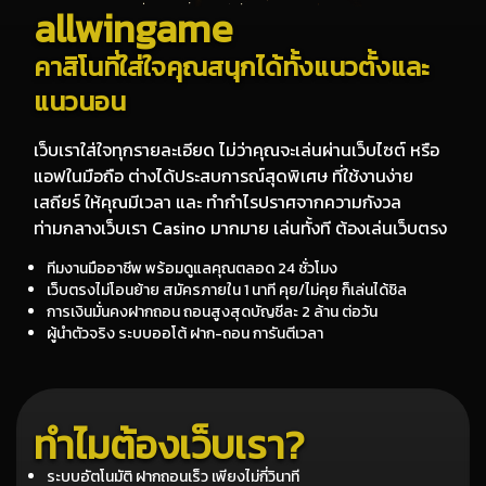
allwingame
คาสิโนที่ใส่ใจคุณสนุกได้ทั้งแนวตั้งและ
แนวนอน
เว็บเราใส่ใจทุกรายละเอียด ไม่ว่าคุณจะเล่นผ่านเว็บไซต์ หรือ
แอฟในมือถือ ต่างได้ประสบการณ์สุดพิเศษ ที่ใช้งานง่าย
เสถียร์ ให้คุณมีเวลา และ ทำกำไรปราศจากความกังวล
ท่ามกลางเว็บเรา Casino มากมาย เล่นทั้งที ต้องเล่นเว็บตรง
ทีมงานมืออาชีพ พร้อมดูแลคุณตลอด 24 ชั่วโมง
เว็บตรงไม่โอนย้าย สมัครภายใน 1 นาที คุย/ไม่คุย ก็เล่นได้ชิล
การเงินมั่นคงฝากถอน ถอนสูงสุดบัญชีละ 2 ล้าน ต่อวัน
ผู้นำตัวจริง ระบบออโต้ ฝาก-ถอน การันตีเวลา
ทำไมต้องเว็บเรา?
ระบบอัตโนมัติ ฝากถอนเร็ว เพียงไม่กี่วินาที