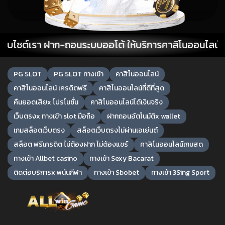
-ถอนระบบออโต้ ให้บริการคาสิโนออนไลน์ สล็อต บาคาร่า ก
PG SLOT
PG SLOT ทางเข้า
คาสิโนออนไลน์
คาสิโนออนไลน์ เครดิตฟรี
คาสิโนออนไลน์ที่ดีที่สุด
คืนยอดเสียx โปรโมชั่น
คาสิโนออนไลน์ได้เงินจริง
เว็บตรงx ทางเข้า slot มือถือ
ฝากถอนอัตโนมัติx wallet
เกมสล็อตเว็บตรง
สล็อตเว็บตรงไม่ผ่านเอเย่นต์
สล็อต ฟรีเครดิต ไม่ต้องฝาก ไม่ต้องแชร์
คาสิโนออนไลน์เกมสด
ทางเข้า Allbet casino
ทางเข้า Sexy Bacarat
ติดต่อบริการx พนันกีฬา
ทางเข้า Sbobet
ทางเข้า 3Sing Sport