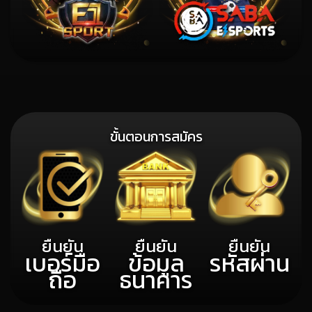
ขั้นตอนการสมัคร
ยืนยัน
ยืนยัน
ยืนยัน
เบอร์มือ
ข้อมูล
รหัสผ่าน
ถือ
ธนาคาร