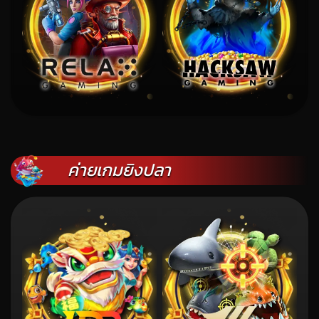
ค่ายเกมยิงปลา